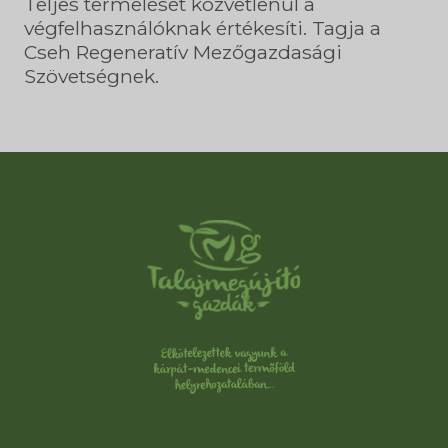
Teljes termelését közvetlenül a
végfelhasználóknak értékesíti. Tagja a
Cseh Regeneratív Mezőgazdasági
Szövetségnek.