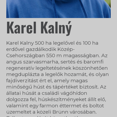
Karel Kalný
Karel Kalny 500 ha legelővel és 100 ha
erdővel gazdálkodik Közép-
Csehországban 550 m magasságban. Az
angus szarvasmarha, sertés és baromfi
regeneratív legeltetésének köszönhetően
megduplázta a legelők hozamát, és olyan
fajdiverzitást ért el, amely magas
minőségű húst és tápértéket biztosít. Az
állatai húsát a családi vágóhídon
dolgozza fel, húskészítményeket állít elő,
valamint egy farmon éttermet és boltot
üzemeltet a közeli Brünn városában.