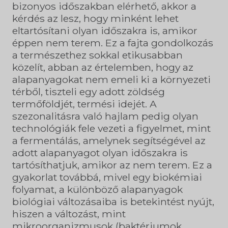
bizonyos időszakban elérhető, akkor a
kérdés az lesz, hogy minként lehet
eltartósítani olyan időszakra is, amikor
éppen nem terem. Ez a fajta gondolkozás
a természethez sokkal etikusabban
közelít, abban az értelemben, hogy az
alapanyagokat nem emeli ki a környezeti
térből, tiszteli egy adott zöldség
termőföldjét, termési idejét. A
szezonalitásra való hajlam pedig olyan
technológiák fele vezeti a figyelmet, mint
a fermentálás, amelynek segítségével az
adott alapanyagot olyan időszakra is
tartósíthatjuk, amikor az nem terem. Ez a
gyakorlat továbbá, mivel egy biokémiai
folyamat, a különböző alapanyagok
biológiai változásaiba is betekintést nyújt,
hiszen a változást, mint
mikroorganizmusok (baktériumok,