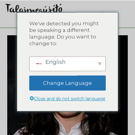
We've detected you might
be speaking a different
language. Do you want to
change to:
English
Change Language
Close and do not switch language