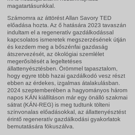
magatartásunkkal.
Számomra az áttörést Allan Savory TED
előadása hozta. Az ő hatására 2023 tavaszán
indultam el a regeneratív gazdálkodással
kapcsolatos ismeretek megszerzésének útján
és kezdem meg a bőszénfai gazdaság
átszervezését, az ökológiai szemlélet
megerősítését a legeltetéses
állattenyésztésben. Örömmel tapasztalom,
hogy egyre több hazai gazdálkodó vesz részt
ebben az érdekes, izgalmas átalakulásban.
2024 szeptemberében a hagyományos három
napos KÁN kiállításon már egy önálló szakmai
sátrat (KÁN-REG) is meg tudtunk tölteni
színvonalas előadásokkal, az állattenyésztést
érintő regeneratív gazdálkodási gyakorlatok
bemutatására fókuszálva.