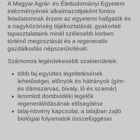
A Magyar Agrár- és Élettudományi Egyetem
intézményének alkalmazottjaként fontos
feladatomnak érzem az egyetemi hallgatók és
a nagyközönség tájékoztatását, gyakorlati
tapasztalataink minél szélesebb körben
történő megosztását és a regeneratív
gazdálkodás népszerűsítését.
Számomra legérdekesebb szakterületek:
több faj együttes legeltetésének
lehetőségei, előnyök és hátrányok (gím-
és dámszarvas, bivaly, ló és szamár)
leromlott dombvidéki legelők
regenerálódásának elősegítése
talaj-növény kapcsolat, a talajban zajló
biológiai folyamatok összefüggései