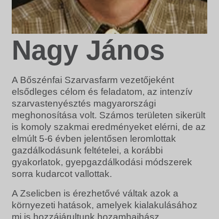
Nagy János
A Bőszénfai Szarvasfarm vezetőjeként
elsődleges célom és feladatom, az intenzív
szarvastenyésztés magyarországi
meghonosítása volt. Számos területen sikerült
is komoly szakmai eredményeket elérni, de az
elmúlt 5-6 évben jelentősen leromlottak
gazdálkodásunk feltételei, a korábbi
gyakorlatok, gyepgazdálkodási módszerek
sorra kudarcot vallottak.
A Zselicben is érezhetővé váltak azok a
környezeti hatások, amelyek kialakulásához
mi is hozzájárultunk hozamhajhász