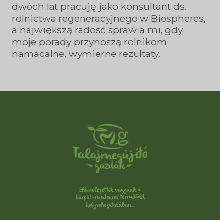
dwóch lat pracuję jako konsultant ds.
rolnictwa regeneracyjnego w Biospheres,
a największą radość sprawia mi, gdy
moje porady przynoszą rolnikom
namacalne, wymierne rezultaty.