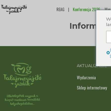
REAG
|
Konferencja 2026.
Wys
We
Informacj
la
AKTUALIZACJE
Wydarzenia
Sklep internetowy