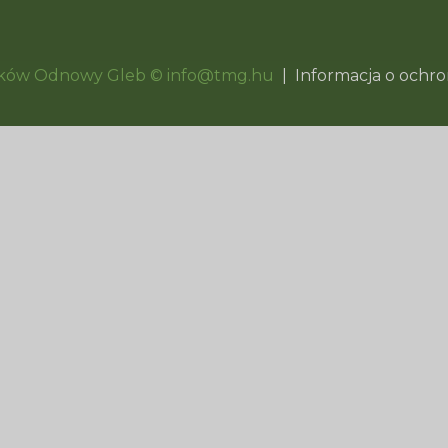
ników Odnowy Gleb © info@tmg.hu
|
Informacja o ochro