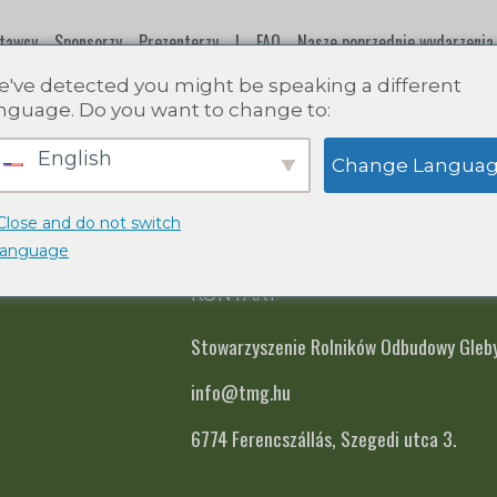
tawcy
Sponsorzy
Prezenterzy
|
FAQ
Nasze poprzednie wydarzenia
've detected you might be speaking a different
a o ochronie prywatności
nguage. Do you want to change to:
English
Change Langua
Close and do not switch
language
KONTAKT
Stowarzyszenie Rolników Odbudowy Gleb
info@tmg.hu
6774 Ferencszállás, Szegedi utca 3.