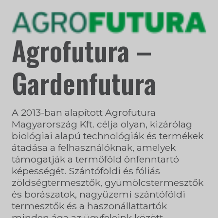
Agrofutura –
Gardenfutura
A 2013-ban alapított Agrofutura
Magyarország Kft. célja olyan, kizárólag
biológiai alapú technológiák és termékek
átadása a felhasználóknak, amelyek
támogatják a termőföld önfenntartó
képességét. Szántóföldi és fóliás
zöldségtermesztők, gyümölcstermesztők
és borászatok, nagyüzemi szántóföldi
termesztők és a haszonállattartók
minden ága az ügyfeleink között