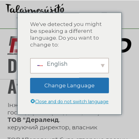
We've detected you might
be speaking a different
language. Do you want to
change to:
Deraland Ltd -
English
Attila Dér
Change Language
Close and do not switch language
Інженер-механік у галузі сільського
господарства (Гьоделло, 1996)
ТОВ "Дераленд
.
керуючий директор, власник