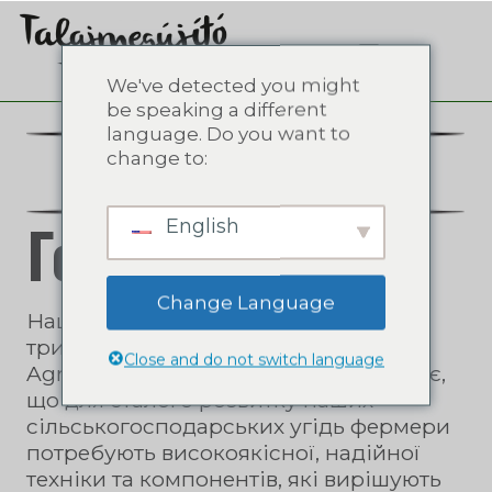
We've detected you might
be speaking a different
language. Do you want to
change to:
Горизонт
English
Change Language
Наші ґрунти погіршуються з
тривожною швидкістю. Horizon
Close and do not switch language
Agricultural Machinery Ltd усвідомлює,
що для сталого розвитку наших
сільськогосподарських угідь фермери
потребують високоякісної, надійної
техніки та компонентів, які вирішують