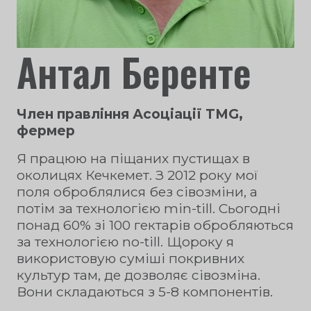
Антал Беренте
Член правління Асоціації TMG,
фермер
Я працюю на піщаних пустищах в
околицях Кечкемет. З 2012 року мої
поля оброблялися без сівозміни, а
потім за технологією min-till. Сьогодні
понад 60% зі 100 гектарів обробляються
за технологією no-till. Щороку я
використовую суміші покривних
культур там, де дозволяє сівозміна.
Вони складаються з 5-8 компонентів.