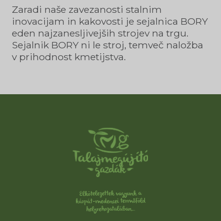
Zaradi naše zavezanosti stalnim
inovacijam in kakovosti je sejalnica BORY
eden najzanesljivejših strojev na trgu.
Sejalnik BORY ni le stroj, temveč naložba
v prihodnost kmetijstva.