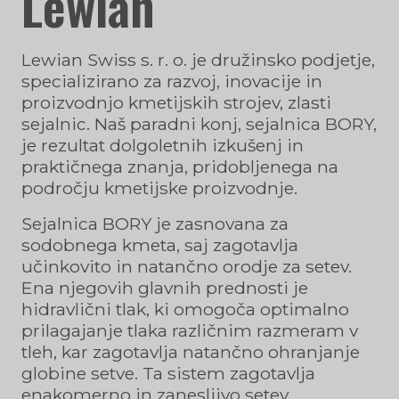
Lewian
Lewian Swiss s. r. o. je družinsko podjetje,
specializirano za razvoj, inovacije in
proizvodnjo kmetijskih strojev, zlasti
sejalnic. Naš paradni konj, sejalnica BORY,
je rezultat dolgoletnih izkušenj in
praktičnega znanja, pridobljenega na
področju kmetijske proizvodnje.
Sejalnica BORY je zasnovana za
sodobnega kmeta, saj zagotavlja
učinkovito in natančno orodje za setev.
Ena njegovih glavnih prednosti je
hidravlični tlak, ki omogoča optimalno
prilagajanje tlaka različnim razmeram v
tleh, kar zagotavlja natančno ohranjanje
globine setve. Ta sistem zagotavlja
enakomerno in zanesljivo setev.