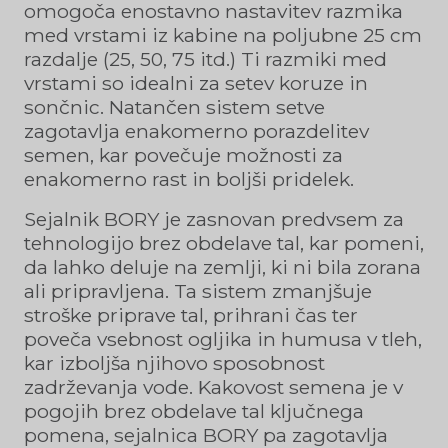
omogoča enostavno nastavitev razmika
med vrstami iz kabine na poljubne 25 cm
razdalje (25, 50, 75 itd.) Ti razmiki med
vrstami so idealni za setev koruze in
sončnic. Natančen sistem setve
zagotavlja enakomerno porazdelitev
semen, kar povečuje možnosti za
enakomerno rast in boljši pridelek.
Sejalnik BORY je zasnovan predvsem za
tehnologijo brez obdelave tal, kar pomeni,
da lahko deluje na zemlji, ki ni bila zorana
ali pripravljena. Ta sistem zmanjšuje
stroške priprave tal, prihrani čas ter
poveča vsebnost ogljika in humusa v tleh,
kar izboljša njihovo sposobnost
zadrževanja vode. Kakovost semena je v
pogojih brez obdelave tal ključnega
pomena, sejalnica BORY pa zagotavlja