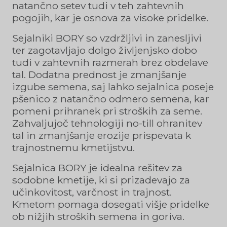
natančno setev tudi v teh zahtevnih
pogojih, kar je osnova za visoke pridelke.
Sejalniki BORY so vzdržljivi in zanesljivi
ter zagotavljajo dolgo življenjsko dobo
tudi v zahtevnih razmerah brez obdelave
tal. Dodatna prednost je zmanjšanje
izgube semena, saj lahko sejalnica poseje
pšenico z natančno odmero semena, kar
pomeni prihranek pri stroških za seme.
Zahvaljujoč tehnologiji no-till ohranitev
tal in zmanjšanje erozije prispevata k
trajnostnemu kmetijstvu.
Sejalnica BORY je idealna rešitev za
sodobne kmetije, ki si prizadevajo za
učinkovitost, varčnost in trajnost.
Kmetom pomaga dosegati višje pridelke
ob nižjih stroških semena in goriva.