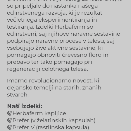
so pripeljale do nastanka našega
edinstvenega razvoja, ki je rezultat
večletnega eksperimentiranja in
testiranja. Izdelki Herbaferm so
edinstveni, saj njihove naravne sestavine
podpirajo naravne procese v telesu, saj
vsebujejo žive aktivne sestavine, ki
pomagajo obnoviti črevesno floro in
prebavo ter tako pomagajo pri
regeneraciji celotnega telesa.
Imamo revolucionarno novost, ki
dejansko temelji na starih, znanih
stvareh.
Naši izdelki:
🍃Herbaferm kapljice
🍃Prefer (v želatinskih kapsulah)
🍃Prefer V (rastlinska kapsula)