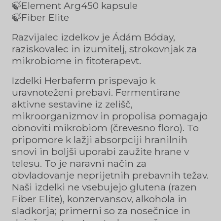
🍃Element Arg450 kapsule
🍃Fiber Elite
Razvijalec izdelkov je Ádám Bóday,
raziskovalec in izumitelj, strokovnjak za
mikrobiome in fitoterapevt.
Izdelki Herbaferm prispevajo k
uravnoteženi prebavi. Fermentirane
aktivne sestavine iz zelišč,
mikroorganizmov in propolisa pomagajo
obnoviti mikrobiom (črevesno floro). To
pripomore k lažji absorpciji hranilnih
snovi in boljši uporabi zaužite hrane v
telesu. To je naravni način za
obvladovanje neprijetnih prebavnih težav.
Naši izdelki ne vsebujejo glutena (razen
Fiber Elite), konzervansov, alkohola in
sladkorja; primerni so za nosečnice in