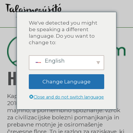
We've detected you might
be speaking a different
language. Do you want to
change to:
English
Herbaferm
Change Language
Kapljice Herbaferm so na trgu od leta
Close and do not switch language
2018. Osnova za nastanek kapljic je
majhno, a pomembno spoznanje: vzrok
za civilizacijske bolezni pomanjkanja in
prebavne motnje je osiromašenje
črevesne flore. To je razlog za raziskave, ki