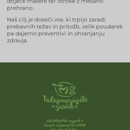
doječe matere ter otroke z mešano
prehrano.
Naš cilj je doseči vse, ki trpijo zaradi
prebavnih težav in pritožb, velik poudarek
pa dajemo preventivi in ohranjanju
zdravja.