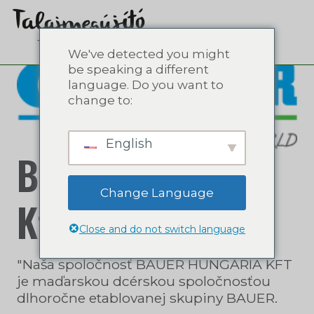
We've detected you might
be speaking a different
language. Do you want to
change to:
English
Bauer Hungária
Change Language
Kft.
Close and do not switch language
"Naša spoločnosť BAUER HUNGÁRIA KFT
je maďarskou dcérskou spoločnosťou
dlhoročne etablovanej skupiny BAUER.