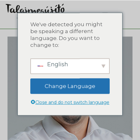
We've detected you might
be speaking a different
language. Do you want to
change to:
English
Change Language
Close and do not switch language