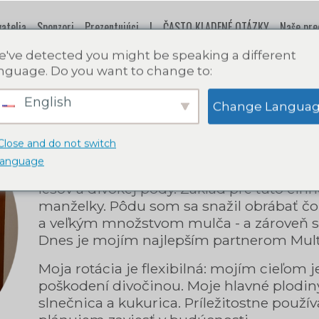
atelia
Sponzori
Prezentujúci
|
ČASTO KLADENÉ OTÁZKY
Naše pre
've detected you might be speaking a different
nguage. Do you want to change to:
English
Péter Bartus
Change Langua
Close and do not switch
language
Obhospodarujem celkovo 140 hektárov pôd
lesov a divokej pôdy. Základ pre túto čin
manželky. Pôdu som sa snažil obrábať čo 
a veľkým množstvom mulča - a zároveň so
Dnes je mojím najlepším partnerom Multi
Moja rotácia je flexibilná: mojím cieľom
poškodení divočinou. Moje hlavné plodiny
slnečnica a kukurica. Príležitostne použ