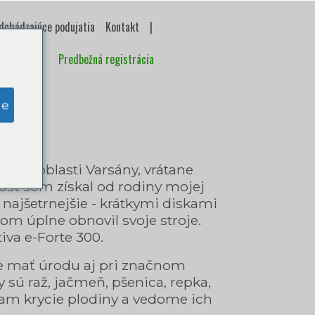
dchádzajúce podujatia
Kontakt
|
Predbežná registrácia
ge
y v oblasti Varsány, vrátane
nosť som získal od rodiny mojej
najšetrnejšie - krátkymi diskami
m úplne obnovil svoje stroje.
va e-Forte 300.
 je mať úrodu aj pri značnom
 sú raž, jačmeň, pšenica, repka,
ívam krycie plodiny a vedome ich