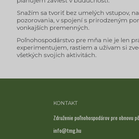
plánujem zaviesť v budúcnosti.
Snažím sa tvoriť bez umelých vstupov, na
pozorovania, v spojení s prirodzeným p
vonkajších premenných.
Poľnohospodárstvo pre mňa nie je len prác
experimentujem, rastiem a užívam si zve
všetkých svojich aktivitách.
KONTAKT
Združenie poľnohospodárov pre obnovu p
info@tmg.hu