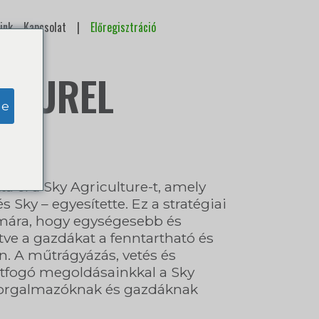
ink
Kapcsolat
|
Előregisztráció
– BUREL
ge
a el a Sky Agriculture-t, amely
 Sky – egyesítette. Ez a stratégiai
zámára, hogy egységesebb és
tve a gazdákat a fenntartható és
n. A műtrágyázás, vetés és
 átfogó megoldásainkkal a Sky
 forgalmazóknak és gazdáknak