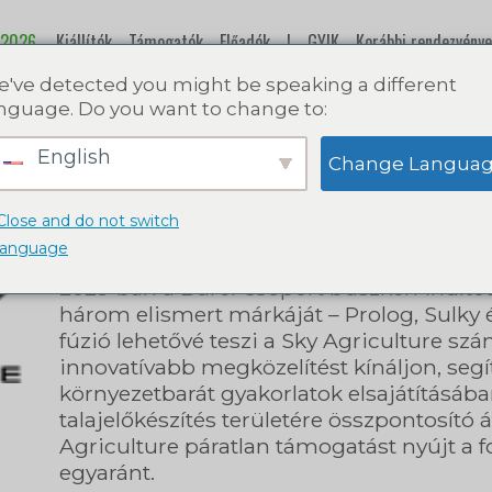
 2026.
Kiállítók
Támogatók
Előadók
|
GYIK
Korábbi rendezvénye
've detected you might be speaking a different
nguage. Do you want to change to:
SKY Agriculture 
English
Change Langua
Solutions
Close and do not switch
language
2023-ban a Burel Csoport büszkén indított
három elismert márkáját – Prolog, Sulky és
fúzió lehetővé teszi a Sky Agriculture s
innovatívabb megközelítést kínáljon, segí
környezetbarát gyakorlatok elsajátításába
talajelőkészítés területére összpontosító
Agriculture páratlan támogatást nyújt a
egyaránt.