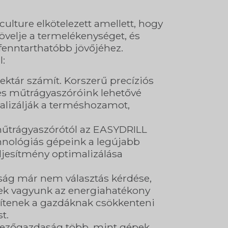
ulture elkötelezett amellett, hogy
növelje a termelékenységet, és
enntarthatóbb jövőjéhez.
l:
ktár számít. Korszerű precíziós
és műtrágyaszóróink lehetővé
alizálják a terméshozamot,
műtrágyaszórótól az EASYDRILL
chnológiás gépeink a legújabb
eljesítmény optimalizálása
óság már nem választás kérdése,
ek vagyunk az energiahatékony
egítenek a gazdáknak csökkenteni
t.
mezőgazdaság több, mint gépek