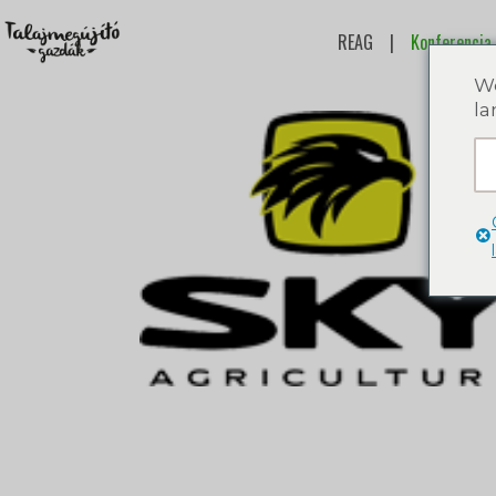
REAG
|
Konferencia
We
la