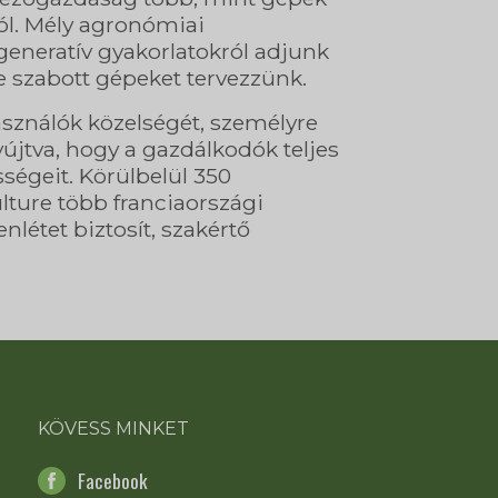
zól. Mély agronómiai
generatív gyakorlatokról adjunk
e szabott gépeket tervezzünk.
asználók közelségét, személyre
újtva, hogy a gazdálkodók teljes
égeit. Körülbelül 350
ulture több franciaországi
létet biztosít, szakértő
KÖVESS MINKET
Facebook