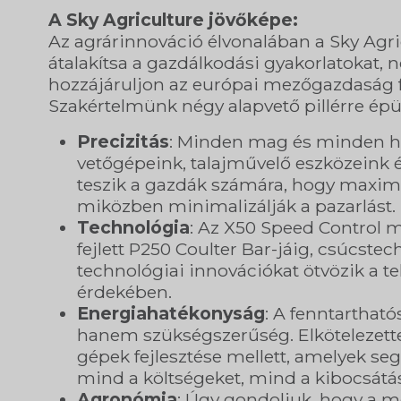
A Sky Agriculture jövőképe:
Az agrárinnováció élvonalában a Sky Agric
átalakítsa a gazdálkodási gyakorlatokat, 
hozzájáruljon az európai mezőgazdaság f
Szakértelmünk négy alapvető pillérre épü
Precizitás
: Minden mag és minden he
vetőgépeink, talajművelő eszközeink 
teszik a gazdák számára, hogy maxim
miközben minimalizálják a pazarlást.
Technológia
: Az X50 Speed Control 
fejlett P250 Coulter Bar-jáig, csúcste
technológiai innovációkat ötvözik a t
érdekében.
Energiahatékonyság
: A fenntarthat
hanem szükségszerűség. Elkötelezett
gépek fejlesztése mellett, amelyek s
mind a költségeket, mind a kibocsátás
Agronómia
: Úgy gondoljuk, hogy a 