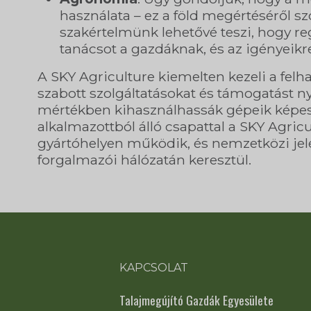
használata – ez a föld megértéséről s
szakértelmünk lehetővé teszi, hogy re
tanácsot a gazdáknak, és az igényeikr
A SKY Agriculture kiemelten kezeli a felh
szabott szolgáltatásokat és támogatást ny
mértékben kihasználhassák gépeik képess
alkalmazottból álló csapattal a SKY Agric
gyártóhelyen működik, és nemzetközi jelen
forgalmazói hálózatán keresztül.
KAPCSOLAT
Talajmegújító Gazdák Egyesülete