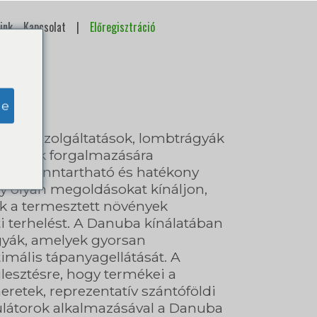
ink
Kapcsolat
|
Előregisztráció
ge
íziós szolgáltatások, lombtrágyák
ldások forgalmazására
kat a fenntartható és hatékony
y olyan megoldásokat kínáljon,
ák a termesztett növények
i terhelést. A Danuba kínálatában
yák, amelyek gyorsan
timális tápanyagellátását. A
ejlesztésre, hogy termékei a
retek, reprezentatív szántóföldi
mulátorok alkalmazásával a Danuba