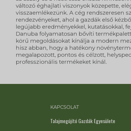
változó éghajlati viszonyok közepette, el
visszaemlékezünk. A cég rendszeresen s
rendezvényeket, ahol a gazdák első kéz
legújabb eredményekkel, kutatásokkal, fe
Danuba folyamatosan bővíti termékpalettá
körű megoldásokat kínálja a modern mez
hisz abban, hogy a hatékony növényterm
megalapozott, pontos és célzott, helyspe
professzionális termékeket kínál.
KAPCSOLAT
Talajmegújító Gazdák Egyesülete