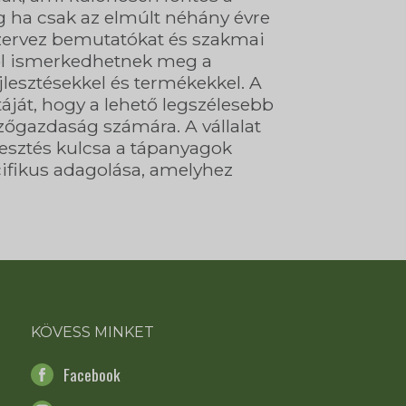
ég ha csak az elmúlt néhány évre
zervez bemutatókat és szakmai
ből ismerkedhetnek meg a
jlesztésekkel és termékekkel. A
ját, hogy a lehető legszélesebb
őgazdaság számára. A vállalat
esztés kulcsa a tápanyagok
cifikus adagolása, amelyhez
KÖVESS MINKET
Facebook