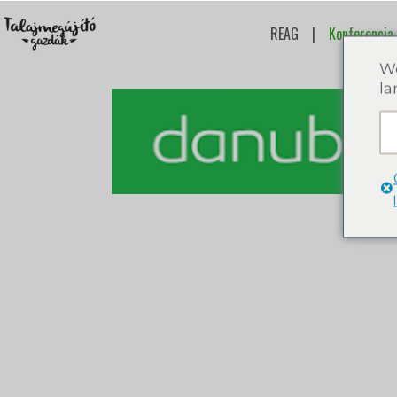
REAG
|
Konferencia
We
la