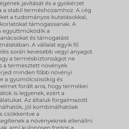
gének javítását és a gyökérzet
va a stabil terméshozamhoz. A cég
őket a tudományos kutatásokkal,
korlatokat támogassanak. A
n együttműködik a
tanácsokat és támogatást
nálatában. A vállalat egyik fő
lés során kevesebb vegyi anyagot
ogy a termésbiztonságot ne
és a termesztett növények
terjed minden főbb növényi
dve a gyümölcsösökig és
elmet fordít arra, hogy termékei
ok is legyenek, ezért a
nálatukat. Az általuk forgalmazott
álhatók, jól kombinálhatóak
s csökkentve a
egítenek a növényeknek ellenállni
nak, ami különösen fontos a