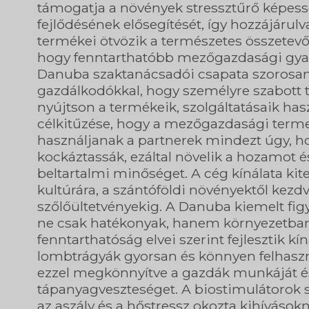
támogatja a növények stressztűrő képessé
fejlődésének elősegítését, így hozzájárul
termékei ötvözik a természetes összetev
hogy fenntarthatóbb mezőgazdasági gya
Danuba szaktanácsadói csapata szorosa
gazdálkodókkal, hogy személyre szabott 
nyújtson a termékeik, szolgáltatásaik hasz
célkitűzése, hogy a mezőgazdasági terme
használjanak a partnerek mindezt úgy, h
kockáztassák, ezáltal növelik a hozamot 
beltartalmi minőséget. A cég kínálata ki
kultúrára, a szántóföldi növényektől kez
szőlőültetvényekig. A Danuba kiemelt figy
ne csak hatékonyak, hanem környezetbarát
fenntarthatóság elvei szerint fejlesztik kí
lombtrágyák gyorsan és könnyen felhaszn
ezzel megkönnyítve a gazdák munkáját é
tápanyagveszteséget. A biostimulátorok s
az aszály és a hőstressz okozta kihívások