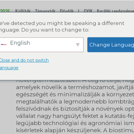
 2026.
Kiállítók
Támogatók
Előadók
|
GYIK
Korábbi rendezvénye
've detected you might be speaking a different
nguage. Do you want to change to:
Danuba
English
Change Langua
A Danuba egy magyar vállalat, amely prec
Close and do not switch
és biostimulátorok, növényvédelmi mego
language
specializálódott, 2019 óta segítve a gazdá
növénytermesztésben. A cég fő célja, hog
amelyek növelik a terméshozamot, javítj
egészségét és minimalizálják a környezet
megtalálhatók a legmodernebb lombtrág
felszívódnak és biztosítják a növények op
vállalat nagy hangsúlyt fektet a kutatás-f
legújabb technológiai és agronómiai isme
kísérletek alapján készüljenek. A biosti