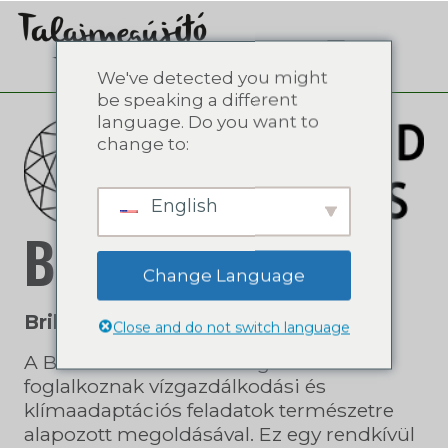
We've detected you might
be speaking a different
language. Do you want to
change to:
English
Brillfield
Change Language
Brillfield Aquatic
Close and do not switch language
A Brillfield Partners kollégái 2014 óta
foglalkoznak vízgazdálkodási és
klímaadaptációs feladatok természetre
alapozott megoldásával. Ez egy rendkívül