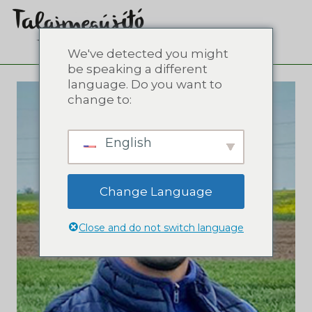
We've detected you might
be speaking a different
language. Do you want to
change to:
English
Change Language
Close and do not switch language